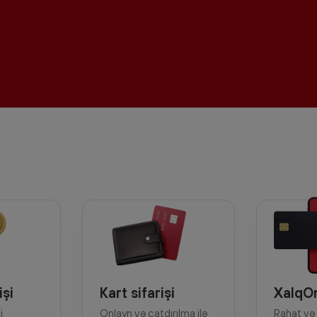
Sifariş et
işi
Kart sifarişi
XalqO
i
Onlayn və çatdırılma ilə
Rahat və 