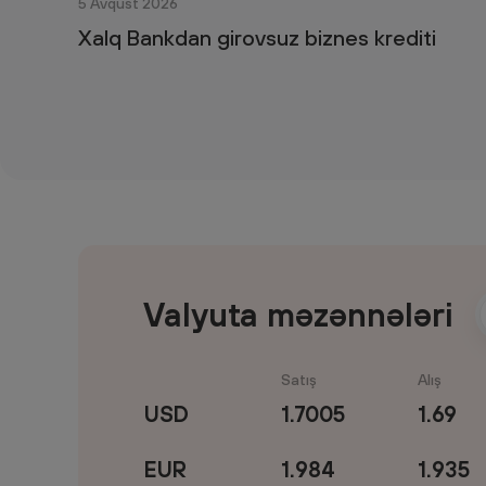
5 Avqust 2026
Xalq Bankdan girovsuz biznes krediti
Valyuta məzənnələri
Satış
Alış
USD
1.7005
1.69
EUR
1.984
1.935