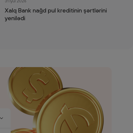
31 İyul 2026
Xalq Bank nağd pul kreditinin şərtlərini
yenilədi