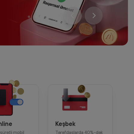
Daha ətraflı
nline
Keşbek
sürətli mobil
Tərəfdaşlarda 40%-dək