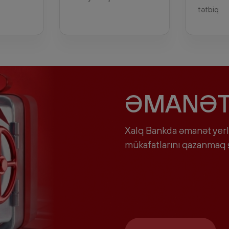
tətbiq
ƏMANƏT 
Xalq Bankda əmanət yerl
mükafatlarını qazanmaq ş