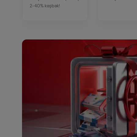
2-40% kəşbək!