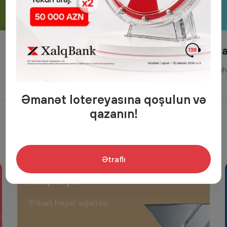
Qeyri-yaşayış sa
Ofis və satış obyetinə sah
Əmanət lotereyasına qoşulun və
qazanın!
Ətraflı
Xalq Həyat
Etibarlı Həyat sığortası