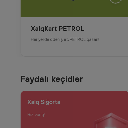
XalqKart PETROL
Hər yerdə ödəniş et, PETROL qazan!
Faydalı keçidlər
Xalq Sığorta
Biz varıq!