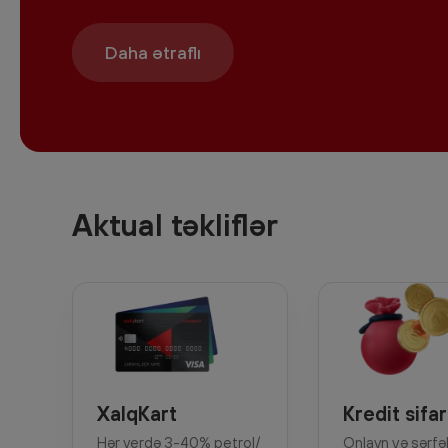
Aktual təkliflər
XalqKart
Kredit sifar
Hər yerdə 3-40% petrol/
Onlayn və sərfəl