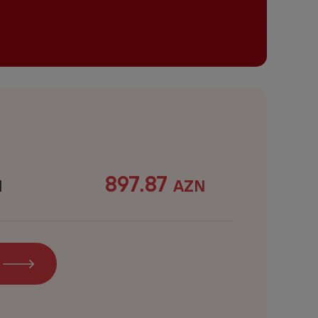
897.87
N
AZN