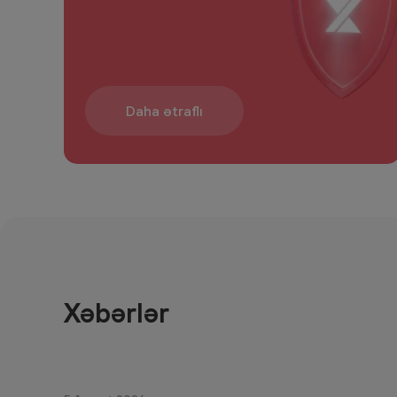
Daha ətraflı
Xəbərlər