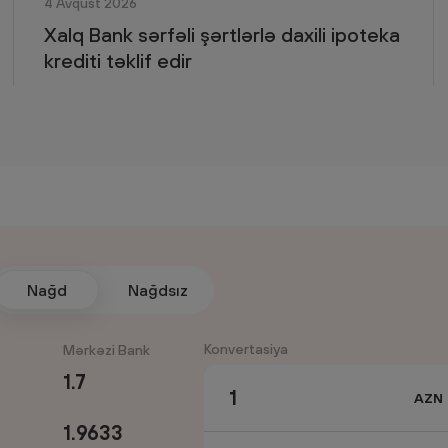
4 Avqust 2026
Xalq Bank sərfəli şərtlərlə daxili ipoteka
krediti təklif edir
Nağd
Nağdsız
Konvertasiya
Mərkəzi Bank
1.7
1.9633