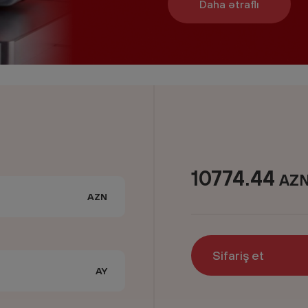
Daha ətraflı
10774.44
AZ
AZN
Sifariş et
AY