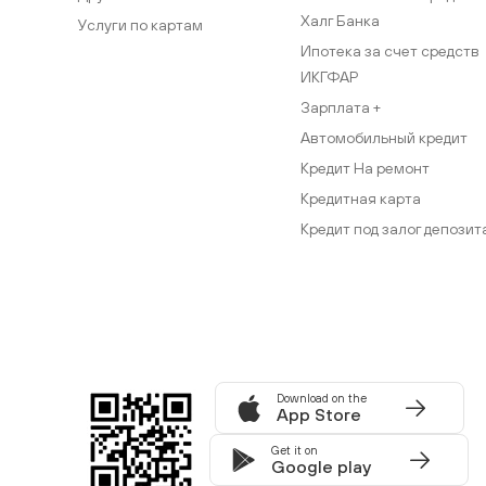
Халг Банка
Услуги по картам
Ипотека за счет средств
ИКГФАР
Зарплата +
Автомобильный кредит
Кредит На ремонт
Кредитная карта
Кредит под залог депозит
Download on the
App Store
Get it on
Google play