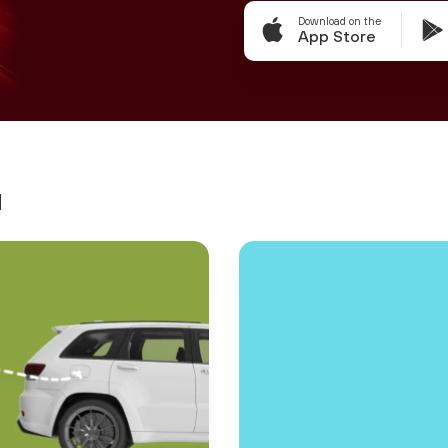
Download on the
App Store
я