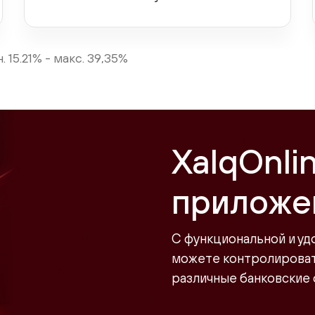
 15.21% - макс. 39,35%
XalqOnli
приложе
С функциональной и уд
можете контролировать
различные банковские 