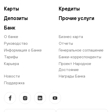
Карты
Кредиты
Депозиты
Прочие услуги
Банк
О банке
Бизнес карта
Руководство
Отчеты
Информация о Банке
Генеральное соглашение
Тарифы
Банки-корреспонденты
Карьера
Проект Народное
Достояние
Новости
Награды Банка
Поддержка