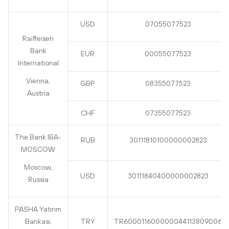
USD
07055077523
Raiffeisen
Bank
EUR
00055077523
International
Vienna,
GBP
08355077523
Austria
CHF
07355077523
The Bank IBA-
RUB
30111810100000002823
MOSCOW
Moscow,
USD
30111840400000002823
Russia
PASHA Yatırım
Bankası,
TRY
TR600011600000044113809006