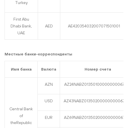
Turkey
First Abu
Dhabi Bank,
AED
AE420354032007071501001
UAE
Местные банки-корреспонденты
Имя банка
Валюта
Номер счета
AZN
AZ24NABZ013501000000000679
USD
AZ43NABZ013502000000000678
Central Bank
of
EUR
AZ69NABZ013502000000000679
theRepublic