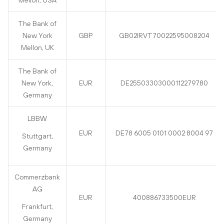
Mellon, USA
The Bank of
New York
GBP
GB02IRVT70022595008204
Mellon, UK
The Bank of
New York,
EUR
DE25503303000112279780
Germany
LBBW
EUR
DE78 6005 0101 0002 8004 97
Stuttgart,
Germany
Commerzbank
AG
EUR
400886733500EUR
Frankfurt,
Germany