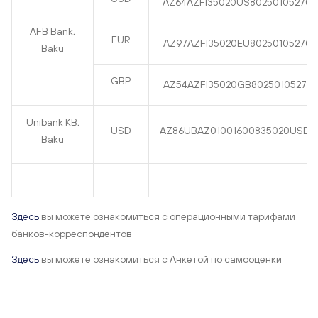
AZ64AZFI35020US802501052700
AFB Bank,
EUR
AZ97AZFI35020EU802501052700
Baku
GBP
AZ54AZFI35020GB802501052700
Unibank KB,
USD
AZ86UBAZ01001600835020USD0
Baku
Здесь
вы можете ознакомиться с операционными тарифами
банков-корреспондентов
Здесь
вы можете ознакомиться с Анкетой по самооценки