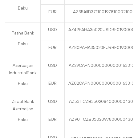
Baku
EUR
AZ35AIIB37110019781000210000
USD
AZ49PAHA35020USDBF01900000
Pasha Bank
Baku
EUR
AZ80PAHA35020EURBF01900000
Azerbaijan
USD
AZ29CAPN000000000001633100
IndustrialBank
EUR
AZ02CAPN000000000001633100
Baku
Ziraat Bank
USD
AZ53TCZB350208400000043001
Azerbaijan
EUR
AZ90TCZB350209780000043001
Baku
USD