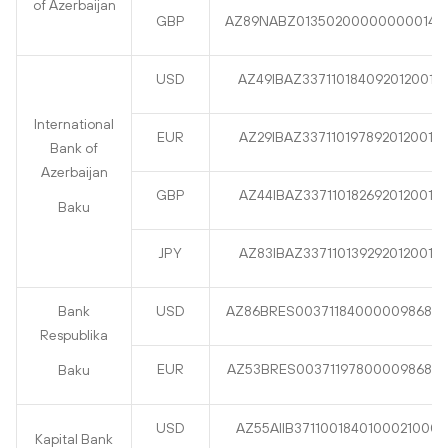
of Azerbaijan
GBP
AZ89NABZ013502000000000148
USD
AZ49IBAZ33711018409201200113
International
EUR
AZ29IBAZ33711019789201200113
Bank of
Azerbaijan
GBP
AZ44IBAZ33711018269201200113
Baku
JPY
AZ83IBAZ33711013929201200113
Bank
USD
AZ86BRES003711840000098680
Respublika
EUR
AZ53BRES003711978000098680
Baku
USD
AZ55AIIB37110018401000210000
Kapital Bank