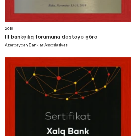
2018
lll bankçılıq forumuna dəstəyə görə
Azərbaycan Banklar Assosiasiyası