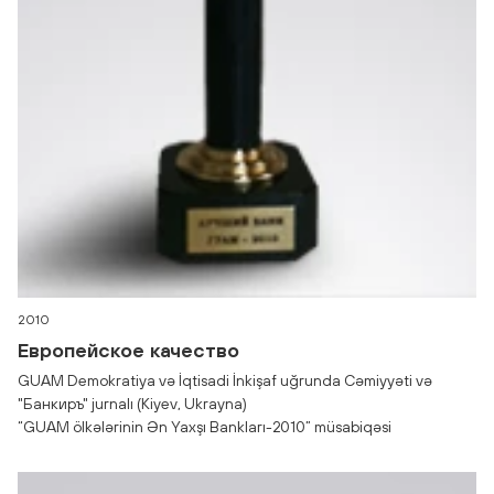
2010
Европейское качество
GUAM Demokratiya və İqtisadi İnkişaf uğrunda Cəmiyyəti və
"Банкиръ" jurnalı (Kiyev, Ukrayna)
“GUAM ölkələrinin Ən Yaxşı Bankları-2010” müsabiqəsi