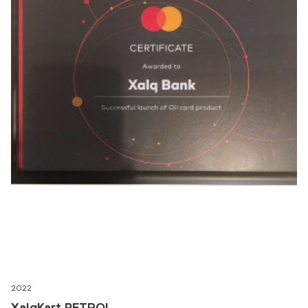
2022
XalqKart PETROL