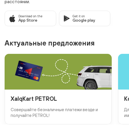
расстоянии.
Download on the
Get it on
App Store
Google play
Актуальные предложения
XalqKart PETROL
К
Совершайте безналичные платежи везде и
Дл
получайте PETROL!
им