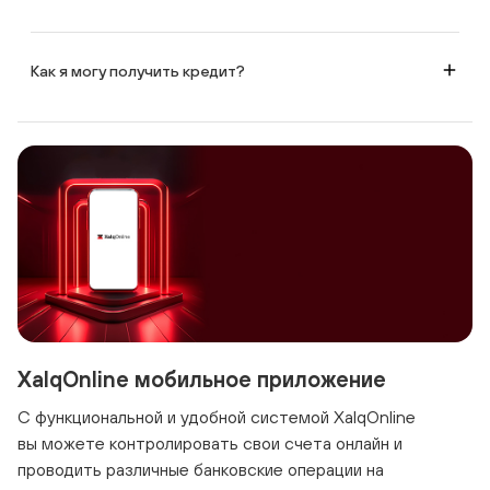
Да, вы можете подать онлайн-заявку на кредит, перейдя по ссылке:
https://loanorder.xalqbank.az/
Как я могу получить кредит?
Для этого вы можете обратиться в филиал или подать онлайн-заявку,
перейдя на страницу:
https://loanorder.xalqbank.az/
XalqOnline мобильное приложение
С функциональной и удобной системой XalqOnline
вы можете контролировать свои счета онлайн и
проводить различные банковские операции на