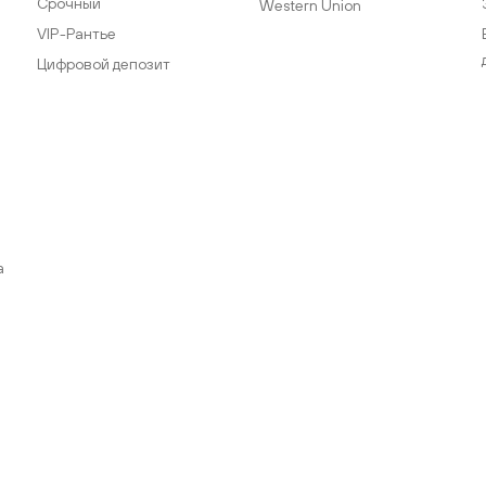
Срочный
Western Union
VIP-Рантье
Цифровой депозит
а