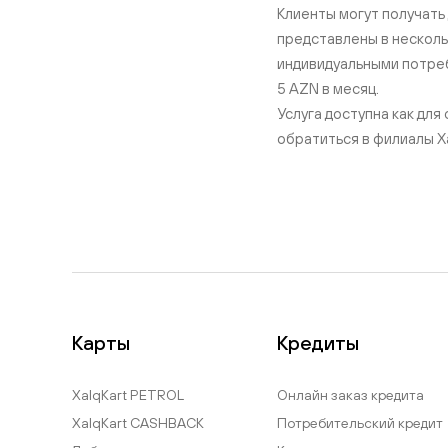
Клиенты могут получать
представлены в несколь
индивидуальными потреб
5 AZN в месяц.
Услуга доступна как дл
обратиться в филиалы Хал
Карты
Кредиты
XalqKart PETROL
Онлайн заказ кредита
XalqKart CASHBACK
Потребительский кредит