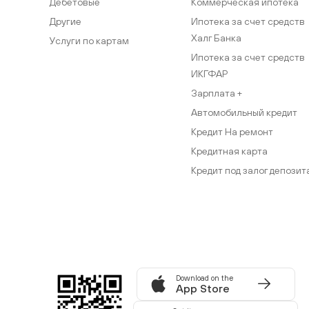
Дебетовые
Коммерческая ипотека
Другие
Ипотека за счет средств
Халг Банка
Услуги по картам
Ипотека за счет средств
ИКГФАР
Зарплата +
Автомобильный кредит
Кредит На ремонт
Кредитная карта
Кредит под залог депозит
Download on the
App Store