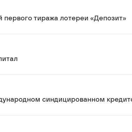
й первого тиража лотереи «Депозит»
питал
еждународном синдицированном кредит