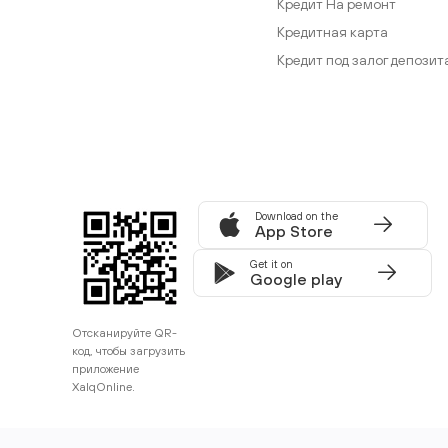
Кредит На ремонт
Кредитная карта
Кредит под залог депозит
Download on the
App Store
Get it on
Google play
Отсканируйте QR-
код, чтобы загрузить
приложение
XalqOnline.