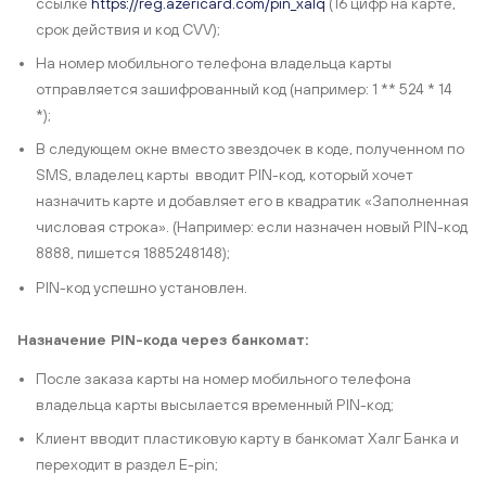
ссылке
https://reg.azericard.com/pin_xalq
(16 цифр на карте,
срок действия и код CVV);
На номер мобильного телефона владельца карты
отправляется зашифрованный код (например: 1 ** 524 * 14
*);
В следующем окне вместо звездочек в коде, полученном по
SMS, владелец карты вводит PIN-код, который хочет
назначить карте и добавляет его в квадратик «Заполненная
числовая строка». (Например: если назначен новый PIN-код
8888, пишется 1885248148);
PIN-код успешно установлен.
Назначение PIN-кода через банкомат:
После заказа карты на номер мобильного телефона
владельца карты высылается временный PIN-код;
Клиент вводит пластиковую карту в банкомат Халг Банка и
переходит в раздел E-pin;