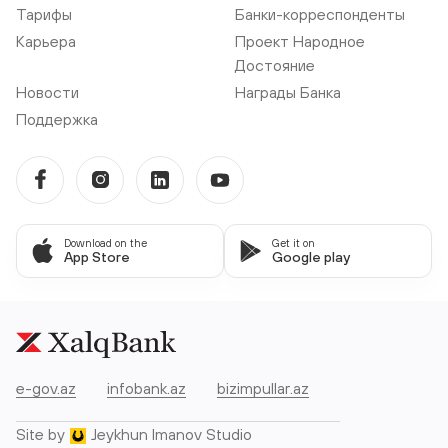
Тарифы
Банки-корреспонденты
Карьера
Проект Народное
Достояние
Новости
Награды Банка
Поддержка
Download on the
Get it on
App Store
Google play
e-gov.az
infobank.az
bizimpullar.az
Site by
Jeykhun Imanov Studio