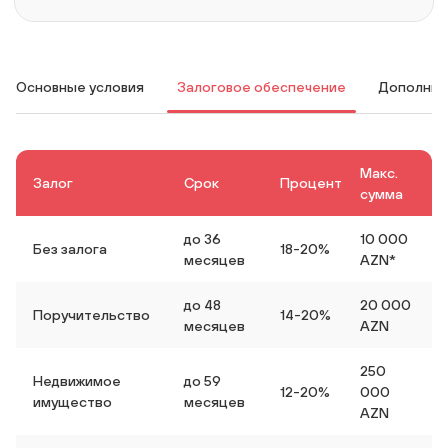
Основные условия
Залоговое обеспечение
Дополнит
Макс.
Залог
Срок
Процент
сумма
до 36
10 000
Без залога
18-20%
месяцев
AZN*
до 48
20 000
Поручительство
14-20%
месяцев
AZN
250
Недвижимое
до 59
12-20%
000
имущество
месяцев
AZN