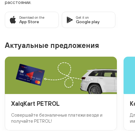
расстоянии.
Download on the
Get it on
App Store
Google play
Актуальные предложения
XalqKart PETROL
К
Совершайте безналичные платежи везде и
Дл
получайте PETROL!
им