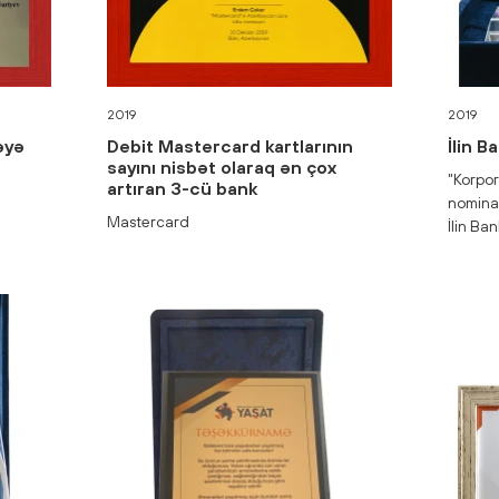
2019
2019
əyə
Debit Mastercard kartlarının
İlin B
sayını nisbət olaraq ən çox
"Korpor
artıran 3-cü bank
nominas
Mastercard
İlin Ba