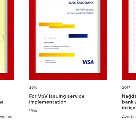
2016
2017
For VbV issuing service
Nağds
na
implementation
bank 
inkişa
Visa
yyət və
Azərba