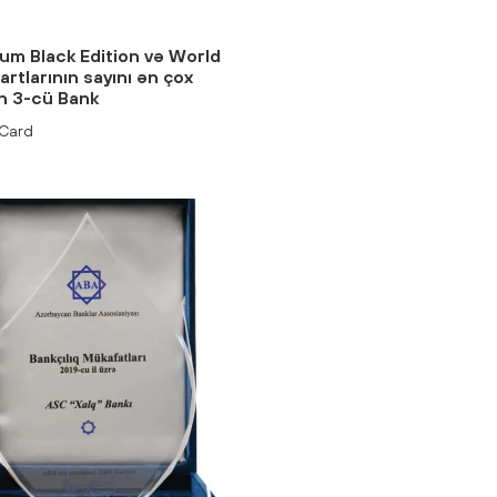
num Black Edition və World
kartlarının sayını ən çox
an 3-cü Bank
Card