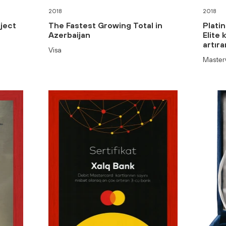
2018
2018
ject
The Fastest Growing Total in
Plati
Azerbaijan
Elite 
artır
Visa
Master