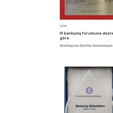
2018
lll bankçılıq forumuna dəst
görə
Azərbaycan Banklar Assosiasiyası