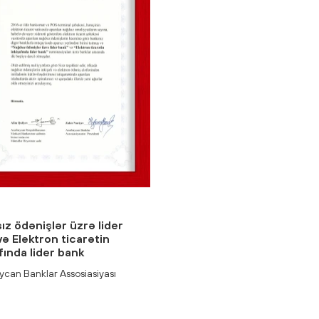
ız ödənişlər üzrə lider
və Elektron ticarətin
fında lider bank
ycan Banklar Assosiasiyası