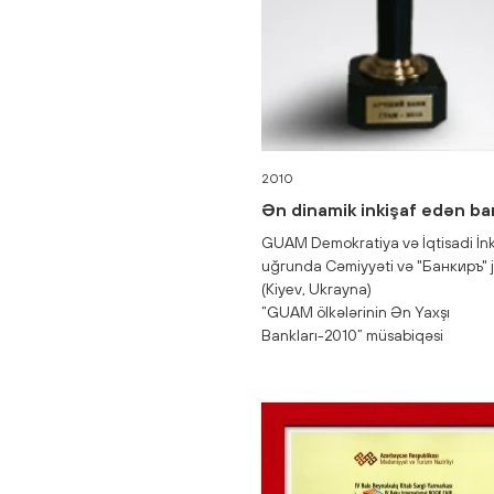
2010
Ən dinamik inkişaf edən ba
GUAM Demokratiya və İqtisadi İnk
uğrunda Cəmiyyəti və "Банкиръ" j
(Kiyev, Ukrayna)
“GUAM ölkələrinin Ən Yaxşı
Bankları-2010” müsabiqəsi