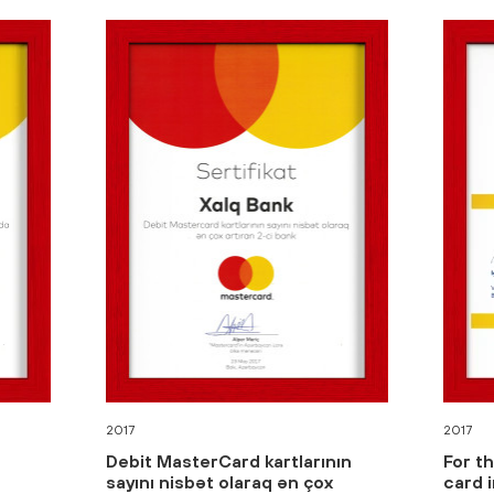
2017
2017
Debit MasterCard kartlarının
For t
sayını nisbət olaraq ən çox
card 