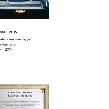
ankı - 2019
ativ sosial məsuliyyət"
iyası üzrə
nkı - 2019