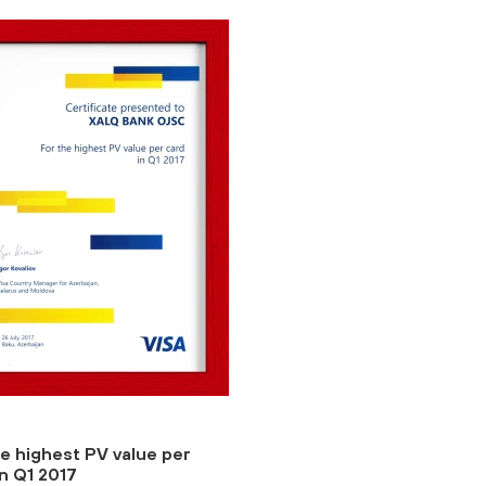
he highest PV value per
in Q1 2017