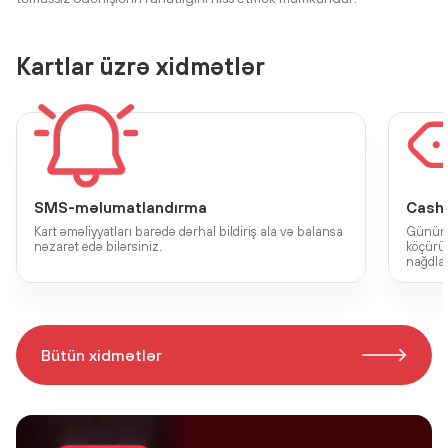
Kartlar üzrə xidmətlər
SMS-məlumatlandırma
Cash
Kart əməliyyatları barədə dərhal bildiriş ala və balansa
Günün i
nəzarət edə bilərsiniz.
köçürü
nağdlaş
Bütün xidmətlər