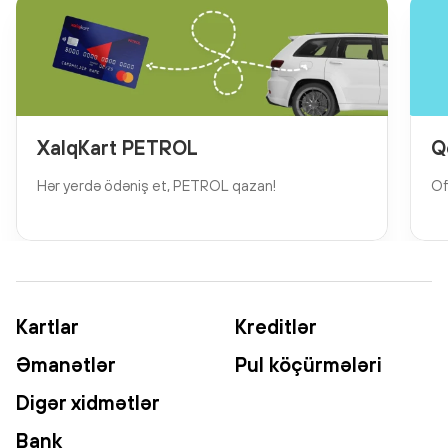
XalqKart PETROL
Q
Hər yerdə ödəniş et, PETROL qazan!
Of
Kartlar
Kreditlər
Əmanətlər
Pul köçürmələri
Digər xidmətlər
Bank