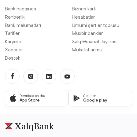
Bank haqqında
Biznes kartı
Rəhbərlik
Hesabatlar
Bank məlumatları
Ümumi şərtlər toplusu
Tariflər
Müxbir banklar
Karyera
Xalq Əmanəti layihəsi
Xəbərlər
Mükafatlarımız
Dəstək
Download on the
Get it on
App Store
Google play