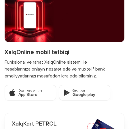
XalqOnline mobil tətbiqi
Funksional və rahat XalqOnline sistemi ilə
hesablarınıza onlayn nəzarət edə və müxtəlif bank
əməliyyatlarınızı məsafədən icra edə bilərsiniz.
Download on the
Get it on
App Store
Google play
XalqKart PETROL