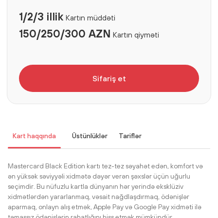
1/2/3 illik
Kartın müddəti
150/250/300 AZN
Kartın qiyməti
Sifariş et
Kart haqqında
Üstünlüklər
Tariflər
Mastercard Black Edition kartı tez-tez səyahət edən, komfort və
ən yüksək səviyyəli xidmətə dəyər verən şəxslər üçün uğurlu
seçimdir. Bu nüfuzlu kartla dünyanın hər yerində eksklüziv
xidmətlərdən yararlanmaq, vəsait nağdlaşdırmaq, ödənişlər
aparmaq, onlayn alış etmək, Apple Pay və Google Pay xidməti ilə
təmassız ödənişlərin rahatlığını hiss etmək mümkündür.