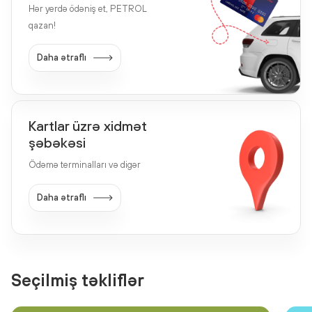
Hər yerdə ödəniş et, PETROL
qazan!
Daha ətraflı
Kartlar üzrə xidmət
şəbəkəsi
Ödəmə terminalları və digər
Daha ətraflı
Seçilmiş təkliflər