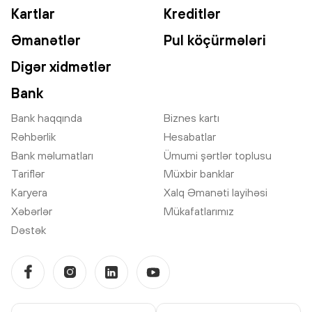
Kartlar
Kreditlər
Əmanətlər
Pul köçürmələri
Digər xidmətlər
Bank
Bank haqqında
Biznes kartı
Rəhbərlik
Hesabatlar
Bank məlumatları
Ümumi şərtlər toplusu
Tariflər
Müxbir banklar
Karyera
Xalq Əmanəti layihəsi
Xəbərlər
Mükafatlarımız
Dəstək