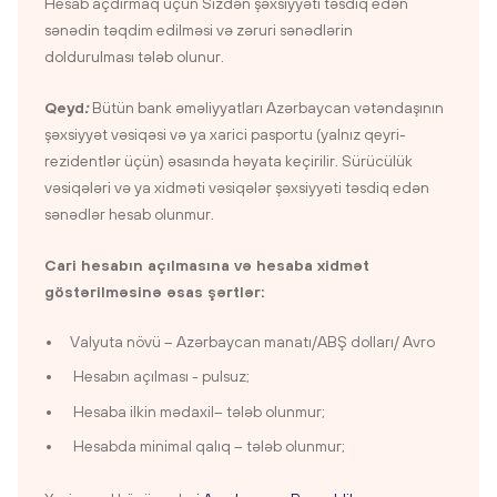
Hesab açdırmaq üçün Sizdən şəxsiyyəti təsdiq edən
sənədin təqdim edilməsi və zəruri sənədlərin
doldurulması tələb olunur.
Qeyd
:
Bütün bank əməliyyatları Azərbaycan vətəndaşının
şəxsiyyət vəsiqəsi və ya xarici pasportu (yalnız qeyri-
rezidentlər üçün) əsasında həyata keçirilir. Sürücülük
vəsiqələri və ya xidməti vəsiqələr şəxsiyyəti təsdiq edən
sənədlər hesab olunmur.
Cari hesabın açılmasına və hesaba xidmət
göstərilməsinə əsas şərtlər:
Valyuta növü – Azərbaycan manatı/ABŞ dolları/ Avro
Hesabın açılması - pulsuz;
Hesaba ilkin mədaxil– tələb olunmur;
Hesabda minimal qalıq – tələb olunmur;