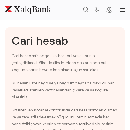
Cari hesab
Cari hesab müvəqqəti sərbəst pul vəsaitlərinin
yerləşdirilməsi, ölkə daxilində, eləcə də xaricində pul
köçürmələrinin həyata keçirilməsi üçün sərfəlidir.
Bu hesab üzrə nağd və ya nağdsız qaydada daxil olunan
vəsaitləri istənilən vaxt hesabdan çıxara və ya köçürə
bilərsiniz.
Siz istənilən notarial kontorunda cari hesabınızdan qismən
və ya tam istifadə etmək hüququnu təmin etməklə hər
hansı fiziki şəxsin xeyrinə etibarnamə tərtib edə bilərsiniz.