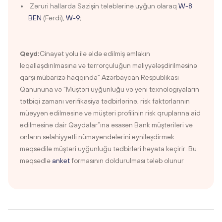
Zəruri hallarda Sazişin tələblərinə uyğun olaraq
W-8
BEN
(Fərdi),
W-9
;
Qeyd:
Cinayət yolu ilə əldə edilmiş əmlakın
leqallaşdırılmasına və terrorçuluğun maliyyələşdirilməsinə
qarşı mübarizə haqqında” Azərbaycan Respublikası
Qanununa və “Müştəri uyğunluğu və yeni texnologiyaların
tətbiqi zamanı verifikasiya tədbirlərinə, risk faktorlarının
müəyyən edilməsinə və müştəri profilinin risk qruplarına aid
edilməsinə dair Qaydalar”ına əsasən Bank müştəriləri və
onların səlahiyyətli nümayəndələrini eyniləşdirmək
məqsədilə müştəri uyğunluğu tədbirləri həyata keçirir. Bu
məqsədlə
anket
formasının doldurulması tələb olunur