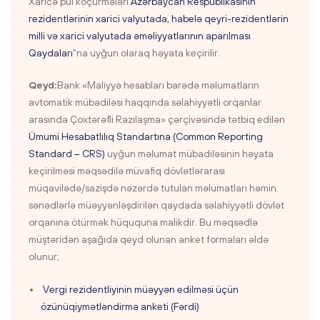
Xaricə pul köçürmələri
Azərbaycan Respublikasının
rezidentlərinin xarici valyutada, habelə qeyri-rezidentlərin
milli və xarici valyutada əməliyyatlarının aparılması
Qaydaları
"na uyğun olaraq həyata keçirilir.
Qeyd:
Bank «Maliyyə hesabları barədə məlumatların
avtomatik mübadiləsi haqqında səlahiyyətli orqanlar
arasında Çoxtərəfli Razılaşma» çərçivəsində tətbiq edilən
Ümumi Hesabatlılıq Standartına (Common Reporting
Standard – CRS)
uyğun məlumat mübadiləsinin həyata
keçirilməsi məqsədilə müvafiq dövlətlərarası
müqavilədə/sazişdə nəzərdə tutulan məlumatları həmin
sənədlərlə müəyyənləşdirilən qaydada səlahiyyətli dövlət
orqanına ötürmək hüququna malikdir. Bu məqsədlə
müştəridən aşağıda qeyd olunan anket formaları əldə
olunur;
Vergi rezidentliyinin müəyyən edilməsi üçün
özünüqiymətləndirmə anketi (Fərdi)