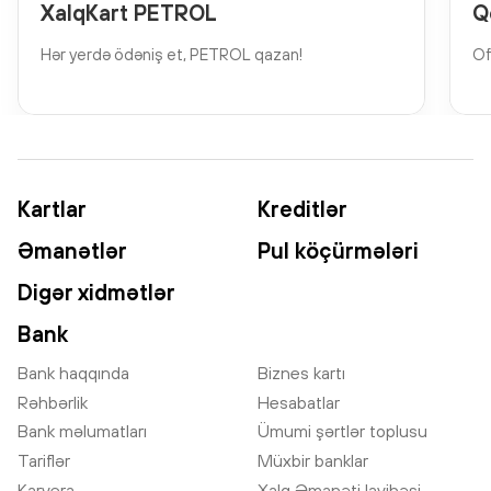
XalqKart PETROL
Q
Hər yerdə ödəniş et, PETROL qazan!
Of
Kartlar
Kreditlər
Əmanətlər
Pul köçürmələri
Digər xidmətlər
Bank
Bank haqqında
Biznes kartı
Rəhbərlik
Hesabatlar
Bank məlumatları
Ümumi şərtlər toplusu
Tariflər
Müxbir banklar
Karyera
Xalq Əmanəti layihəsi