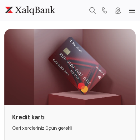
Kredit kartı
Cari xərcləriniz üçün gərəkli