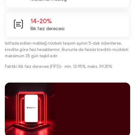
14-20%
İllik faiz dərəcəsi
İstifadə edilən məbləğ növbəti təqvim ayının 5-dək ödənilərsə,
kreditə görə faiz hesablanmır. Bununla da faizsiz kreditin müddəti
maksimum 35 gün təşkil edir.
Faktiki illik faiz dərəcəsi (FİFD)- min. 12.95%, maks. 39.25%