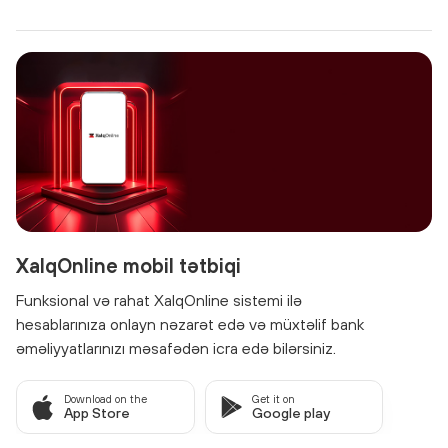
Bunun üçün filiala yaxınlaşa və ya
https://loanorder.xalqbank.az/
səhifəsinə
keçid edərək onlayn şəkildə müraciət edə bilərsiniz.
XalqOnline mobil tətbiqi
Funksional və rahat XalqOnline sistemi ilə
hesablarınıza onlayn nəzarət edə və müxtəlif bank
əməliyyatlarınızı məsafədən icra edə bilərsiniz.
Download on the
Get it on
App Store
Google play