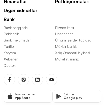
Əmanətlər
Pul köçürmələri
Digər xidmətlər
Bank
Bank haqqında
Biznes kartı
Rəhbərlik
Hesabatlar
Bank məlumatları
Ümumi şərtlər toplusu
Tariflər
Müxbir banklar
Karyera
Xalq Əmanəti layihəsi
Xəbərlər
Mükafatlarımız
Dəstək
Download on the
Get it on
App Store
Google play