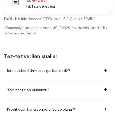
İllik faiz dərəcəsi
Faktiki illik faiz dərəcəsi (FİFD) - min. 15.21%, maks. 39.35%
*Kampaniya şərtlərinə əsasən, 30.12.2026-dək istehlak krediti illik
12 %-dən təklif edilir.
Tez-tez verilən suallar
İstehlak kreditinin əsas şərtləri nədir?
müddət: 59 ayadək;
maksimal məbləğ: 250 000 AZN
illik faiz dərəcəsi: 14-20%
Təminat tələb olunurmu?
İstehlak kreditinin məbləği və müddətindən asılı olaraq təminat tələb oluna
bilər.
Təminat
Müddət
Faiz dərəcəsi
Maksimal
Kredit üçün hansı sənədlər tələb olunur?
məbləğ