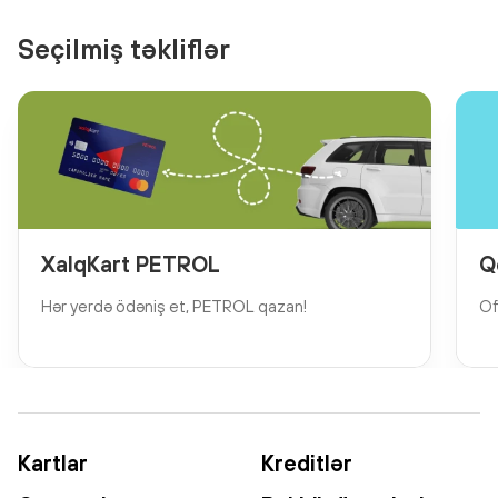
Seçilmiş təkliflər
XalqKart PETROL
Q
Hər yerdə ödəniş et, PETROL qazan!
Of
Kartlar
Kreditlər