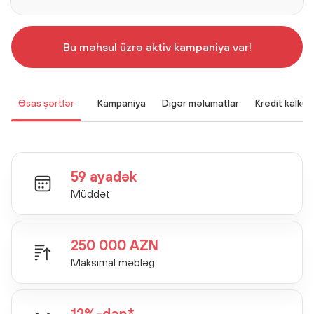
Bu məhsul üzrə aktiv kampaniya var!
Əsas şərtlər
Kampaniya
Digər məlumatlar
Kredit kalkul
59 ayadək
Müddət
250 000 AZN
Maksimal məbləğ
12%-dən*