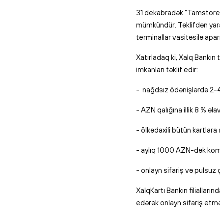
31 dekabradək “Tamstore”
mümkündür. Təklifdən ya
terminallar vasitəsilə aparı
Xatırladaq ki, Xalq Bankın
imkanları təklif edir:
- nağdsız ödənişlərdə 2-
- AZN qalığına illik 8 % əlav
- ölkədaxili bütün kartla
- aylıq 1000 AZN-dək kom
- onlayn sifariş və pulsuz 
XalqKartı Bankın filialların
edərək onlayn sifariş etm