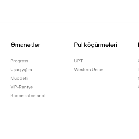
Əmanətlər
Pul köçürmələri
Proqress
UPT
Uşaq yığım
Western Union
Müddətli
VIP-Rantye
Rəqəmsal əmanət