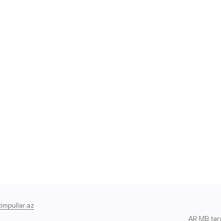
zimpullar.az
AR MB tərəf