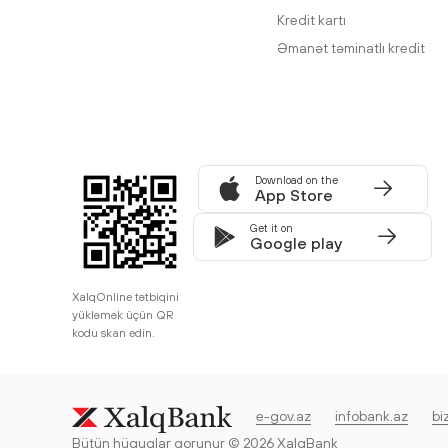
Kredit kartı
Əmanət təminatlı kredit
Download on the
App Store
Get it on
Google play
XalqOnline tətbiqini
yükləmək üçün QR
kodu skan edin.
e-gov.az
infobank.az
bi
Bütün hüquqlar qorunur © 2026 XalqBank