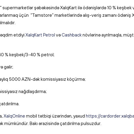
 supermarketlər şəbəkəsində XalqKart ilə ödənişlərdə 10 % keşbek v
rarlanmaq üçün
“
Tamstore” marketlərində alış-veriş zamanı ödəniş 
lmalıdır.
 təqdim etdiyi
XalqKart Petrol
və
Cashback
növlərinə ayrılmaqla, müştə
40 % keşbek/3-40 % petrol;
ə gəlir;
ra aylıq 5000 AZN-dək komissiyasız köçürmə;
issiyasız nağdlaşdırma;
çatdırılma.
da,
XalqOnline
mobil tətbiqi üzərindən, yaxud
https://cardorder.xalqb
ək mümkündür. Bakı ərazisində çatdırılma pulsuzdur.