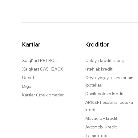
Kartlar
Kreditlər
XalqKart PETROL
Onlayn kredit sifarişi
XalqKart CASHBACK
İstehlak krediti
Debet
Qeyri-yaşayış sahələrinin
ipotekası
Digər
Daxili ipoteka krediti
Kartlar üzrə xidmətlər
ARİKZF hesabına ipoteka
krediti
Məvacib + krediti
Avtomobil krediti
Təmir krediti