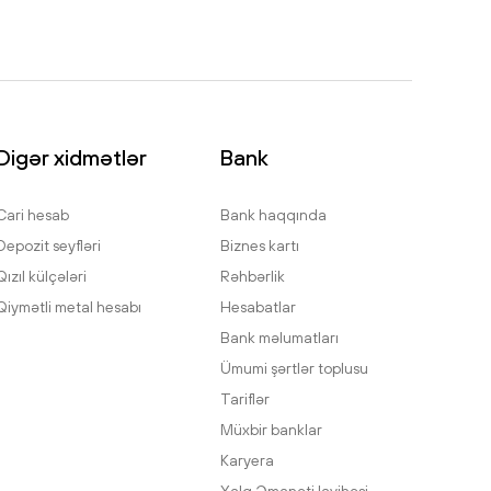
Digər xidmətlər
Bank
Cari hesab
Bank haqqında
Depozit seyfləri
Biznes kartı
Qızıl külçələri
Rəhbərlik
Qiymətli metal hesabı
Hesabatlar
Bank məlumatları
Ümumi şərtlər toplusu
Tariflər
Müxbir banklar
Karyera
Xalq Əmanəti layihəsi