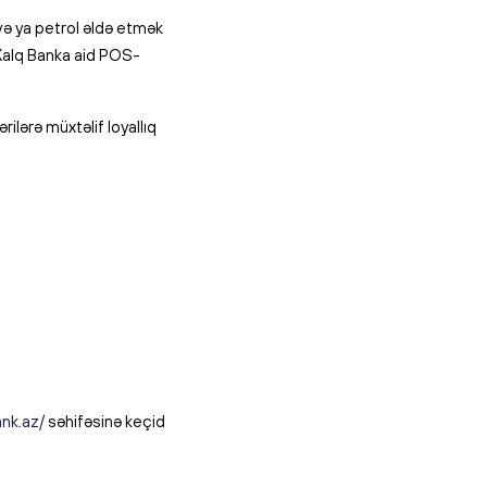
ə ya petrol əldə etmək
Xalq Banka aid POS-
rilərə müxtəlif loyallıq
ank.az/
səhifəsinə keçid