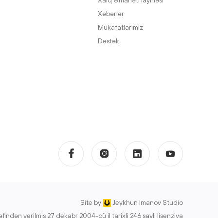
Xəbərlər
Mükafatlarımız
Dəstək
Site by
Jeykhun Imanov Studio
indən verilmiş 27 dekabr 2004-cü il tarixli 246 saylı lisenziya