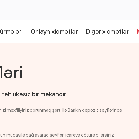
ürmələri
Onlayn xidmətlər
Digər xidmətlər
CR ko-brend Visa Infinite kartı
əvacib + krediti
dəmə terminalları
ləri
X
S
"
T
X
X
CR ko-brend Visa Platinum kartı
vtomobil krediti
alqOnline
P
k
ə
k
h
Ən
ebet
əmir krediti
-PİN
əs
o
Hə
İl
Şə
Dü
ə təhlükəsiz bir məkandır
P
12
se
nö
igər
redit kartı
-arayış
On
qa
kö
fi
inizi məxfiliyiniz qorunmaq şərti ilə Bankın depozit seyflərində
artlar üzrə xidmətlər və limitlər
manət təminatlı kredit
ariflər
n müqavilə bağlayaraq seyfləri icarəyə götürə bilərsiniz.