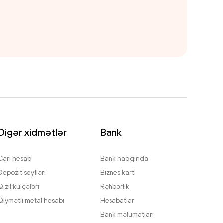
Digər xidmətlər
Bank
Cari hesab
Bank haqqında
Depozit seyfləri
Biznes kartı
Qızıl külçələri
Rəhbərlik
Qiymətli metal hesabı
Hesabatlar
Bank məlumatları