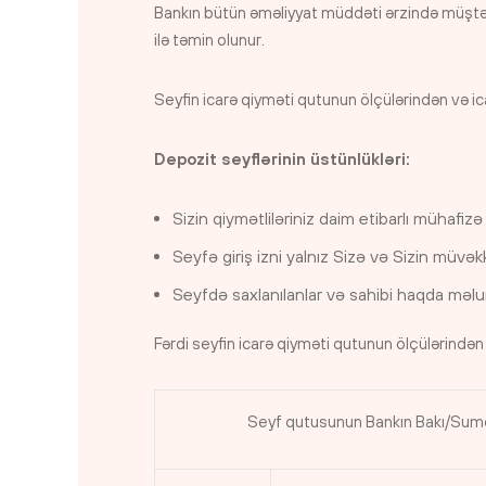
Bankın bütün əməliyyat müddəti ərzində müştə
ilə təmin olunur.
Seyfin icarə qiyməti qutunun ölçülərindən və ic
Depozit seyflərinin üstünlükləri:
Sizin qiymətliləriniz daim etibarlı mühafizə 
Seyfə giriş izni yalnız Sizə və Sizin müvəkki
Seyfdə saxlanılanlar və sahibi haqda məlu
Fərdi seyfin icarə qiyməti qutunun ölçülərindən
Seyf qutusunun Bankın Bakı/Sumqayı