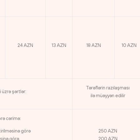
24 AZN
13 AZN
18 AZN
10 AZN
Tərəflərin razılaşması
 üzrə şərtlər:
ilə müəyyən edilir
örə cərimə:
irilməsinə görə
250 AZN
əsinə görə
200 AZN