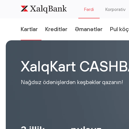
Fərdi
Korporativ
Kartlar
Kreditlər
Əmanətlər
Pul köç
XalqKart PETROL
Onlayn kredit sifarişi
Proqress
UPT
Kredit sifarişi
Cari hesab
B
M
Ö
XalqKart CASH
XalqKart CASHBACK
İstehlak krediti
Uşaq yığım
Western Union
Onlayn hesab açmaq
Depozit seyfləri
B
A
X
Visa Infinite
Qeyri-yaşayış sahələrinin ipotekası
Müddətli
Onlayn kredit ödənişi
Qızıl külçələri
D
T
E
Nağdsız ödənişlərdən kəşbəklər qazanın!
Mastercard Black Edition
Daxili ipoteka krediti
VIP-Rantye
Kart sifarişi
Qiymətli metal hesabı
D
K
E
Visa Platinum
ARİKZF hesabına ipoteka krediti
Rəqəmsal əmanət
K
Ə
Digital card
T