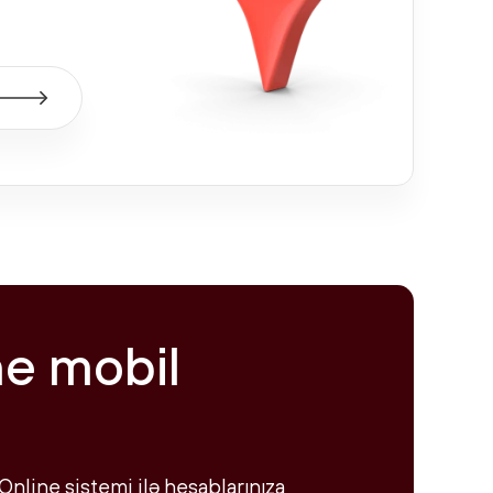
ne mobil
Online sistemi ilə hesablarınıza