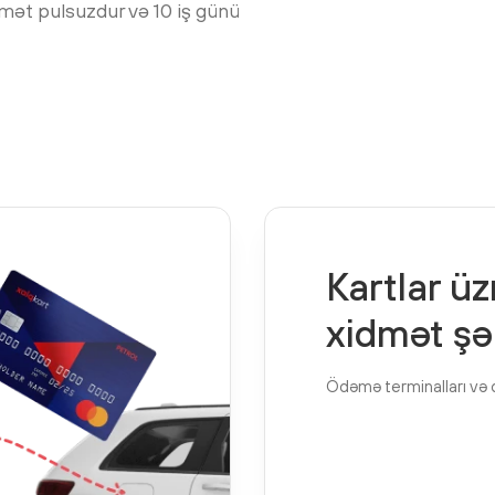
dmət pulsuzdur və 10 iş günü
Kartlar üz
xidmət şə
Ödəmə terminalları və 