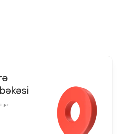
rə
bəkəsi
digər