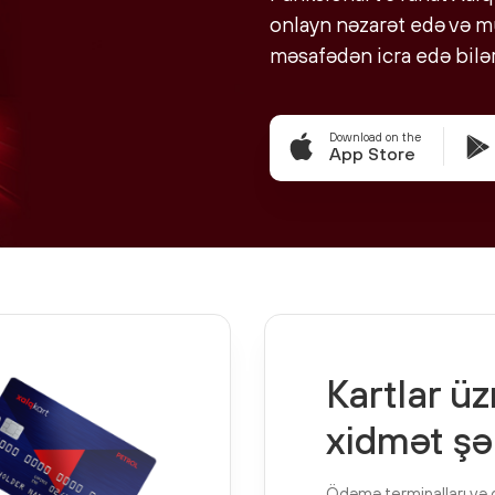
onlayn nəzarət edə və mü
məsafədən icra edə bilər
Download on the
App Store
Kartlar üz
xidmət şə
Ödəmə terminalları və 