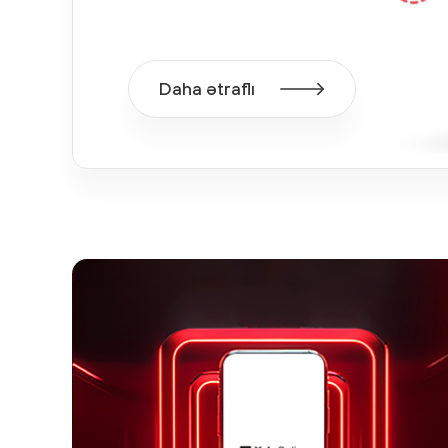
Daha ətraflı