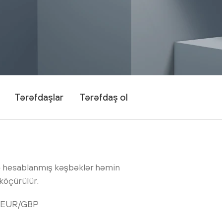
Tərəfdaşlar
Tərəfdaş ol
ə hesablanmış kəşbəklər həmin
köçürülür.
D/EUR/GBP