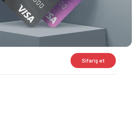
Sifariş et