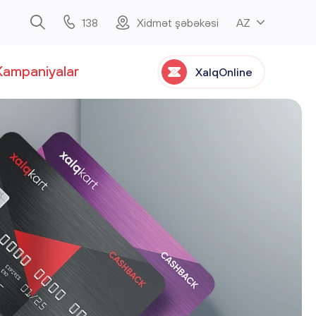
138
Xidmət şəbəkəsi
AZ
Kampaniyalar
XalqOnline
alqKart
ərfəli kredit
Müddətli"
əcili pul
alqOnline
alq Bankda
etrol
ampaniyası!
manəti
öçürmələri
esab sahibi
 müasir texnoloji həllər
asında
lun!
r yerdə ödəniş et,
lik faiz dərəcəsi
rfəli şərtlər və
nyanın istənilən
ETROL qazan!
 %-dən başlayaraq
çimlərlə əlavə gəlir
qtəsinə anında pul
layn yaxud sizə yaxın
zandırır.
çürməsi!
lialımızda