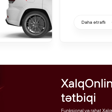
Daha ətraflı
XalqOnli
tətbiqi
Funksional və rahat Xalq