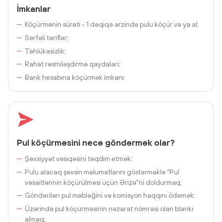
İmkanlar
Köçürmənin sürəti - 1 dəqiqə ərzində pulu köçür və ya al;
Sərfəli tariflər;
Təhlükəsizlik;
Rahat rəsmiləşdirmə qaydaları;
Bank hesabına köçürmək imkanı.
Pul köçürməsini necə göndərmək olar?
Şəxsiyyət vəsiqəsini təqdim etmək;
Pulu alacaq şəxsin məlumatlarını göstərməklə "Pul
vəsaitlərinin köçürülməsi üçün Ərizə"ni doldurmaq;
Göndərilən pul məbləğini və komisyon haqqını ödəmək;
Üzərində pul köçürməsinin nəzarət nömrəsi olan blankı
almaq;