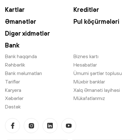
Kartlar
Kreditlər
Əmanətlər
Pul köçürmələri
Digər xidmətlər
Bank
Bank haqqında
Biznes kartı
Rəhbərlik
Hesabatlar
Bank məlumatları
Ümumi şərtlər toplusu
Tariflər
Müxbir banklar
Karyera
Xalq Əmanəti layihəsi
Xəbərlər
Mükafatlarımız
Dəstək