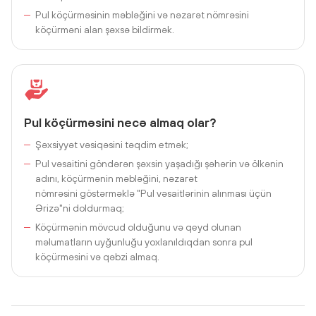
Pul köçürməsinin məbləğini və nəzarət nömrəsini
köçürməni alan şəxsə bildirmək.
Pul köçürməsini necə almaq olar?
Şəxsiyyət vəsiqəsini təqdim etmək;
Pul vəsaitini göndərən şəxsin yaşadığı şəhərin və ölkənin
adını, köçürmənin məbləğini, nəzarət
nömrəsini göstərməklə "Pul vəsaitlərinin alınması üçün
Ərizə"ni doldurmaq;
Köçürmənin mövcud olduğunu və qeyd olunan
məlumatların uyğunluğu yoxlanıldıqdan sonra pul
köçürməsini və qəbzi almaq.