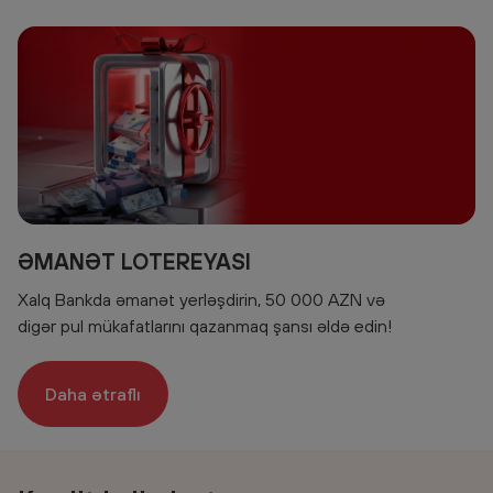
ƏMANƏT LOTEREYASI
Xalq Bankda əmanət yerləşdirin, 50 000 AZN və
digər pul mükafatlarını qazanmaq şansı əldə edin!
Daha ətraflı