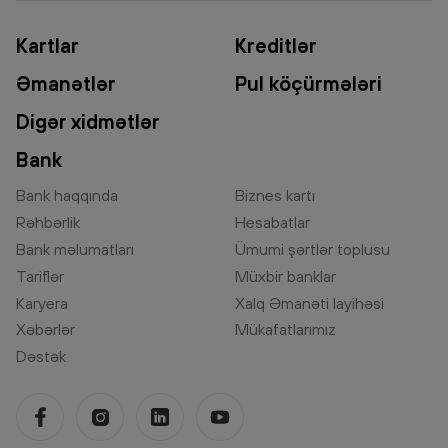
Kartlar
Kreditlər
Əmanətlər
Pul köçürmələri
Digər xidmətlər
Bank
Bank haqqında
Biznes kartı
Rəhbərlik
Hesabatlar
Bank məlumatları
Ümumi şərtlər toplusu
Tariflər
Müxbir banklar
Karyera
Xalq Əmanəti layihəsi
Xəbərlər
Mükafatlarımız
Dəstək