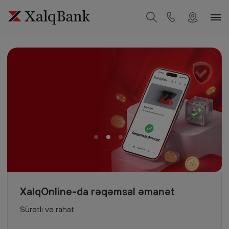
XalqOnline-da rəqəmsal əmanət
Sürətli və rahat