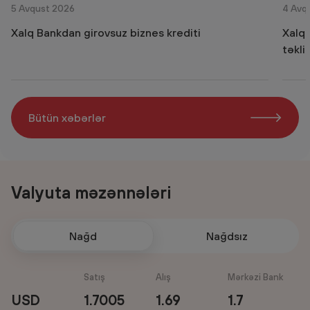
5 Avqust 2026
4 Avq
Xalq Bankdan girovsuz biznes krediti
Xalq 
təkli
Bütün xəbərlər
Valyuta məzənnələri
Nağd
Nağdsız
Satış
Alış
Mərkəzi Bank
USD
1.7005
1.69
1.7