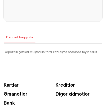
Depozit haqqında
Depozitin şərtləri Müştəri ilə fərdi razılaşma əsasında təyin edilir.
Kartlar
Kreditlər
Əmanətlər
Digər xidmətlər
Bank