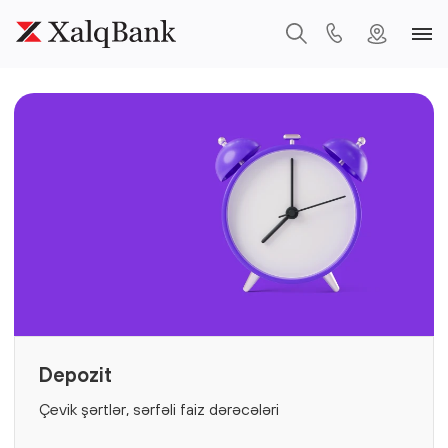
Depozit
Çevik şərtlər, sərfəli faiz dərəcələri