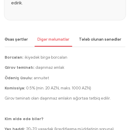
edirik.
Əsas şərtlər
Digər məlumatlar
Tələb olunan sənədlər
Borcalan:
ikiyədək birgə borcalan
Girov təminatı:
daşınmaz əmlak
Ödəniş üsulu:
annuitet
Komissiya:
0.5% (min. 20 AZN, maks. 1000 AZN)
Girov təminatı olan daşınmaz əmlakın sığortası tətbiq edilir.
Kim əldə edə bilər?
Yaş həddi:
20-70 yaşadək (kreditləşmə müddətinin sonuna)