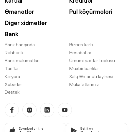
Kartlar
Kreditlər
Əmanətlər
Pul köçürmələri
Digər xidmətlər
Bank
Bank haqqında
Biznes kartı
Rəhbərlik
Hesabatlar
Bank məlumatları
Ümumi şərtlər toplusu
Tariflər
Müxbir banklar
Karyera
Xalq Əmanəti layihəsi
Xəbərlər
Mükafatlarımız
Dəstək
Download on the
Get it on