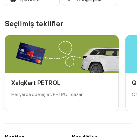
Seçilmiş təkliflər
XalqKart PETROL
Q
Hər yerdə ödəniş et, PETROL qazan!
Of