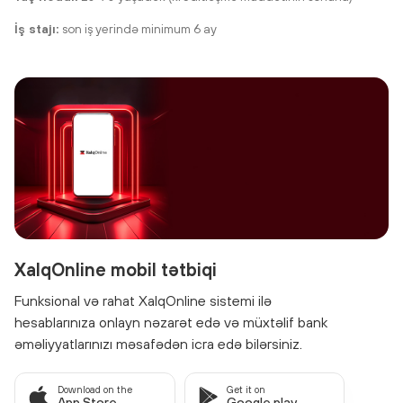
İş stajı:
son iş yerində minimum 6 ay
XalqOnline mobil tətbiqi
Funksional və rahat XalqOnline sistemi ilə
hesablarınıza onlayn nəzarət edə və müxtəlif bank
əməliyyatlarınızı məsafədən icra edə bilərsiniz.
Download on the
Get it on
App Store
Google play