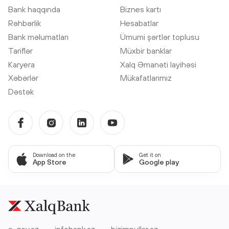
Bank haqqında
Biznes kartı
Rəhbərlik
Hesabatlar
Bank məlumatları
Ümumi şərtlər toplusu
Tariflər
Müxbir banklar
Karyera
Xalq Əmanəti layihəsi
Xəbərlər
Mükafatlarımız
Dəstək
Download on the
Get it on
App Store
Google play