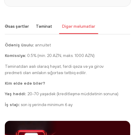
Əsas şərtlər
Təminat
Digər məlumatlar
Ödəniş üsulu:
annuitet
Komissiya:
0.5% (min. 20 AZN, maks. 1000 AZN)
Təminatdan asılı olaraq həyat, fərdi qəza və ya girov
predmeti olan əmlakın sığortası tətbiq edilir.
Kim əldə edə bilər?
Yaş həddi:
20-70 yaşadək (kreditləşmə müddətinin sonuna)
İş stajı:
son iş yerində minimum 6 ay