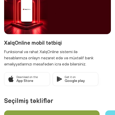
XalqOnline mobil tətbiqi
Funksional və rahat XalqOnline sistemi ilə
hesablarınıza onlayn nəzarət edə və müxtəlif bank
əməliyyatlarınızı məsafədən icra edə bilərsiniz.
Download on the
Get it on
App Store
Google play
Seçilmiş təkliflər