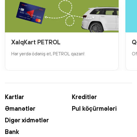
XalqKart PETROL
Q
Hər yerdə ödəniş et, PETROL qazan!
Of
Kartlar
Kreditlər
Əmanətlər
Pul köçürmələri
Digər xidmətlər
Bank