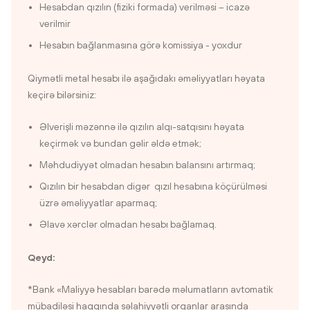
Hesabdan qızılın (fiziki formada) verilməsi – icazə
verilmir
Hesabın bağlanmasına görə komissiya - yoxdur
Qiymətli metal hesabı ilə aşağıdakı əməliyyatları həyata
keçirə bilərsiniz:
Əlverişli məzənnə ilə qızılın alqı-satqısını həyata
keçirmək və bundan gəlir əldə etmək;
Məhdudiyyət olmadan hesabın balansını artırmaq;
Qızılın bir hesabdan digər qızıl hesabına köçürülməsi
üzrə əməliyyatlar aparmaq;
Əlavə xərclər olmadan hesabı bağlamaq.
Qeyd:
*Bank «Maliyyə hesabları barədə məlumatların avtomatik
mübadiləsi haqqında səlahiyyətli orqanlar arasında