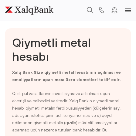
Qiymətli metal
hesabı
Xalq Bank Sizə qiymətli metal hesabının açılması və
əməliyyatların aparılması üzrə xidmətləri təklif edir.
Qızıl, pul vəsaitlərinin investisiyası və artırılması üçün
əlverişli və cəlbedici vasitədir. Xalq Bankın qiymətli metal
hesabı qiymətli metalın fərdi xüsusiyyətləri (külçələrin sayı,
adı, əyarı, istehsalçının adı, seriya nömrəsi və s.) qeyd
edilmədən qiymətli metalla (qızılla) müxtəlif əməliyyatlar
aparmaq üçün nəzərdə tutulan bank hesabıdır. Bu