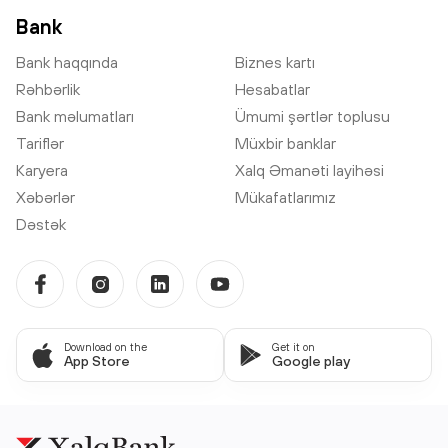
Bank
Bank haqqında
Biznes kartı
Rəhbərlik
Hesabatlar
Bank məlumatları
Ümumi şərtlər toplusu
Tariflər
Müxbir banklar
Karyera
Xalq Əmanəti layihəsi
Xəbərlər
Mükafatlarımız
Dəstək
Download on the
Get it on
App Store
Google play