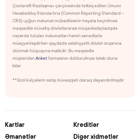
Çoxtərəfli Razılaşma» çərçivəsində tətbiq edilən Ümumi
Hesabatlılıq Standartına (Common Reporting Standard –
CRS) uyğun məlumat mübadiləsinin həyata keçirilməsi
məqsədilə müvafiq dövlətlərarası müqavilədə/sazişdə
nəzərdə tutulan məlumatları həmin sənədlərlə
müəyyənləşdirilən qaydada səlahiyyətli dövlət orqanına
ötürmək hüququna malikdir. Bu məqsədlə
müştəridən
Anket
formasının doldurulması tələb oluna
bilər.
**Qızıl külçələrin satışı müvəqqəti olaraq dayandırılmışdır.
Kartlar
Kreditlər
Əmanətlər
Digər xidmətlər