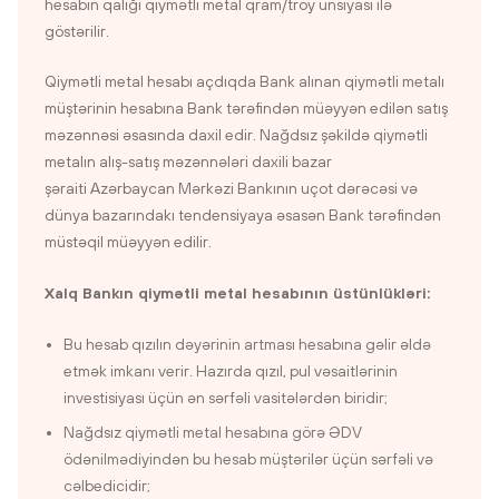
hesabın qalığı qiymətli metal qram/troy unsiyası ilə
göstərilir.
Qiymətli metal hesabı açdıqda Bank alınan qiymətli metalı
müştərinin hesabına Bank tərəfindən müəyyən edilən satış
məzənnəsi əsasında daxil edir. Nağdsız şəkildə qiymətli
metalın alış-satış məzənnələri daxili bazar
şəraiti Azərbaycan Mərkəzi Bankının uçot dərəcəsi və
dünya bazarındakı tendensiyaya əsasən Bank tərəfindən
müstəqil müəyyən edilir.
Xalq Bankın qiymətli metal hesabının üstünlükləri:
Bu hesab qızılın dəyərinin artması hesabına gəlir əldə
etmək imkanı verir. Hazırda qızıl, pul vəsaitlərinin
investisiyası üçün ən sərfəli vasitələrdən biridir;
Nağdsız qiymətli metal hesabına görə ƏDV
ödənilmədiyindən bu hesab müştərilər üçün sərfəli və
cəlbedicidir;