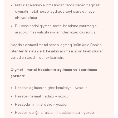
Qızıl külçələrinin alınmasından fərqli olaraq nağdsız
qiymətli metal hesabı açdıqda seyf icarə etməyə
ehtiyac olmur;
Pul vəsaitlərini qiymətli metal hesabına yatırmaqla
arzuolunmaz valyuta risklərindən azad olursunuz.
Nağdsız qiymətli metal hesabı açmaq üçün Xalq Bankın
istənilən filialına gəlib hesabın açılması üçün tələb olunan
sənədləri təqdim etmək lazımdır.
Qiymətli metal hesabının açılması və aparılması
şərtləri:
Hesabın açılmasına görə komissiya – yoxdur
Hesaba minimal mədaxil – yoxdur
Hesabda minimal qalıq – yoxdur
Hesabın qalığına faizlərin hesablanması – yoxdur