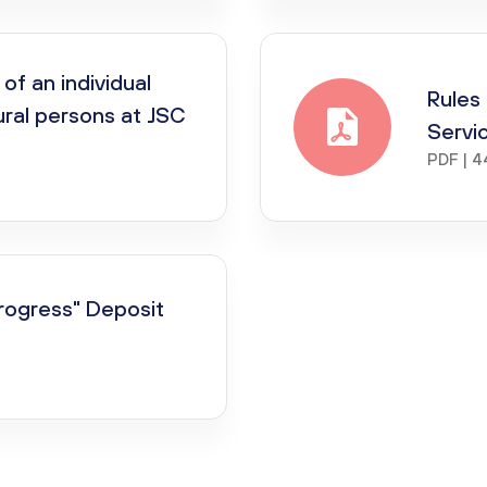
of an individual
Rules 
ural persons at JSC
Servic
PDF | 4
Progress" Deposit