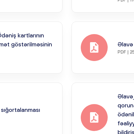
dəniş kartlarının
dmət göstərilməsinin
Əlavə
PDF | 2
Əlavə
qorun
n sığortalanması
ödənil
fəaliyy
bildir