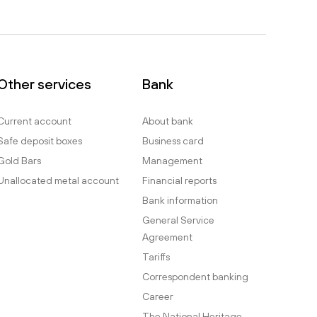
Other services
Bank
Current account
About bank
Safe deposit boxes
Business card
Gold Bars
Management
Unallocated metal account
Financial reports
Bank information
General Service
Agreement
Tariffs
Correspondent banking
Career
The National Heritage