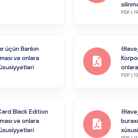
silinm
PDF | 1
ar üçün Bankın
Əlavə_
lması və onlara
Korpor
üsusiyyətləri
onlara
PDF | 1
ard Black Edition
Əlavə_
lması və onlara
buraxı
üsusiyyətləri
xüsusi
PDF | 1