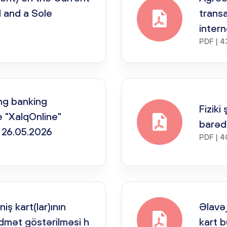
l and a Sole
trans
inter
PDF | 4
ng banking
Fiziki
e "XalqOnline"
barəd
 26.05.2026
PDF | 4
ş kart(lar)ının
Əlavə
idmət göstərilməsi h
kart b