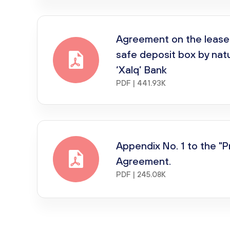
Agreement on the lease 
safe deposit box by nat
‘Xalq’ Bank
PDF | 441.93K
Appendix No. 1 to the "
Agreement.
PDF | 245.08K