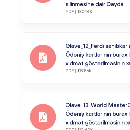
silinməsinə dair Qayda
PDF | 180.14K
Əlavə_12_Fərdi sahibkarl
Ödəniş kartlarının buraxı
xidmət göstərilməsinin x
PDF | 119.56K
Əlavə_13_World MasterC
Ödəniş kartlarının buraxı
xidmət göstərilməsinin x
PDF | 113.40K