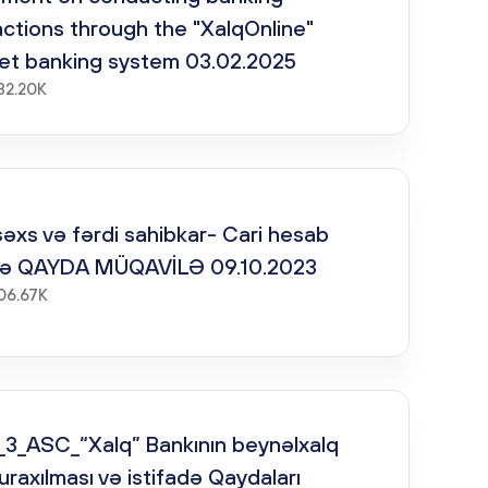
actions through the "XalqOnline"
net banking system 03.02.2025
32.20K
 şəxs və fərdi sahibkar- Cari hesab
ə QAYDA MÜQAVİLƏ 09.10.2023
06.67K
_3_ASC_“Xalq” Bankının beynəlxalq
uraxılması və istifadə Qaydaları