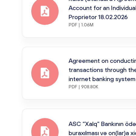
Account for an Individua
Proprietor 18.02.2026
PDF | 1.06M
Agreement on conducti
transactions through th
internet banking system
PDF | 908.80K
ASC “Xalq” Bankının ödəni
buraxılması və on(lar)a x