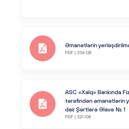
Əmanətlərin yerləşdirilmə
PDF | 336.12K
ASC «Xalq» Bankında Fizi
tərəfindən əmanətlərin y
dair Şərtlərə Əlavə № 1
PDF | 321.10K