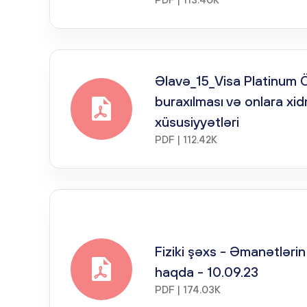
Əlavə_15_Visa Platinum Ö
buraxılması və onlara xi
xüsusiyyətləri
PDF | 112.42K
Fiziki şəxs - Əmanətləri
haqda - 10.09.23
PDF | 174.03K