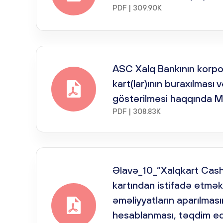
PDF | 309.90K
ASC Xalq Bankının korpo
kart(lar)ının buraxılması 
göstərilməsi haqqında M
PDF | 308.83K
Əlavə_10_“Xalqkart Cas
kartından istifadə etmə
əməliyyatların aparılma
hesablanması, təqdim edi