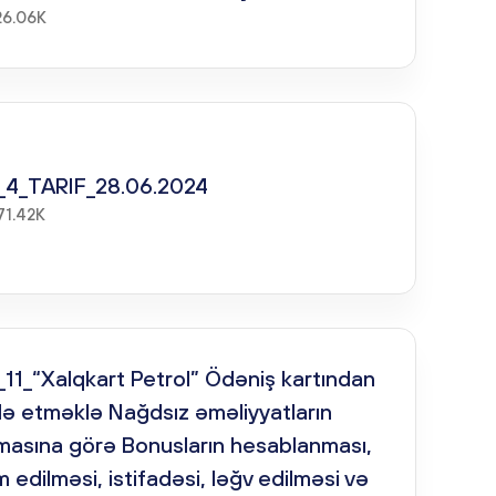
26.06K
_4_TARIF_28.06.2024
71.42K
11_“Xalqkart Petrol” Ödəniş kartından
də etməklə Nağdsız əməliyyatların
lmasına görə Bonusların hesablanması,
 edilməsi, istifadəsi, ləğv edilməsi və