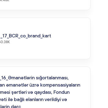
 _17_BCR_co_brand_kart
50.38K
_16_Əmanətlərin sığortalanması,
an əmanətlər üzrə kompensasiyaların
məsi şərtləri və qaydası, Fondun
əti ilə bağlı elanların verildiyi və
işlərin dərc