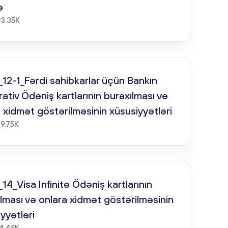
ə
93.35K
12-1_Fərdi sahibkarlar üçün Bankın
ativ Ödəniş kartlarının buraxılması və
 xidmət göstərilməsinin xüsusiyyətləri
39.75K
14_Visa Infinite Ödəniş kartlarının
lması və onlara xidmət göstərilməsinin
yyətləri
14.48K