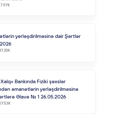
77.97K
lərin yerləşdirilməsinə dair Şərtlər
.2026
87.25K
Xalq» Bankında Fiziki şəxslər
ndən əmanətlərin yerləşdirilməsinə
Şərtlərə Əlavə № 1 26.05.2026
07.53K