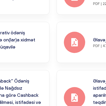
PDF | 2
rativ ödəniş
və on(lar)a xidmət
Əlavə
PDF | 4
üqavilə
hback” Ödəniş
Əlavə_
klə Nağdsız
istifa
sına görə Cashback
aparı
lməsi, istifadəsi və
təqdim