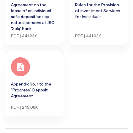
Agreement on the
Rules for the Provision
lease of an individual
of Investment Services
safe deposit box by
for Individuals
natural persons at JSC
‘Xalq’ Bank
PDF | 441.93K
PDF | 441.93K
Appendix No. 1 to the
"Progress" Deposit
Agreement.
PDF | 245.08K