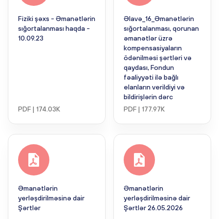
Fiziki şəxs - Əmanətlərin
Əlavə_16_Əmanətlərin
sığortalanması haqda -
sığortalanması, qorunan
10.09.23
əmanətlər üzrə
kompensasiyaların
ödənilməsi şərtləri və
qaydası, Fondun
fəaliyyəti ilə bağlı
elanların verildiyi və
bildirişlərin dərc
PDF | 174.03K
PDF | 177.97K
Əmanətlərin
Əmanətlərin
yerləşdirilməsinə dair
yerləşdirilməsinə dair
Şərtlər
Şərtlər 26.05.2026