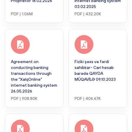
Proprietor 18.02.2026
internet banking system
03.02.2025
PDF | 1.06M
PDF | 432.20K
Agreement on
Fiziki şəxs və fərdi
conducting banking
sahibkar- Cari hesab
transactions through
barədə QAYDA
the "XalqOnline"
MÜQAVİLƏ 09.10.2023
internet banking system
26.05.2026
PDF | 908.80K
PDF | 406.67K