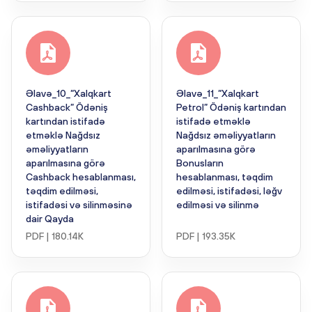
Əlavə_10_“Xalqkart
Əlavə_11_“Xalqkart
Cashback” Ödəniş
Petrol” Ödəniş kartından
kartından istifadə
istifadə etməklə
etməklə Nağdsız
Nağdsız əməliyyatların
əməliyyatların
aparılmasına görə
aparılmasına görə
Bonusların
Cashback hesablanması,
hesablanması, təqdim
təqdim edilməsi,
edilməsi, istifadəsi, ləğv
istifadəsi və silinməsinə
edilməsi və silinmə
dair Qayda
PDF | 180.14K
PDF | 193.35K