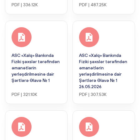
PDF | 336.12K
PDF | 487.25K
ASC «Xalq» Bankında
ASC «Xalq» Bankında
Fiziki şəxslər tərəfindən
Fiziki şəxslər tərəfindən
əmanətlərin
əmanətlərin
yerləşdirilməsinə dair
yerləşdirilməsinə dair
Şərtlərə Əlavə № 1
Şərtlərə Əlavə № 1
26.05.2026
PDF | 321.10K
PDF | 307.53K