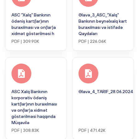
ASC “Xalq” Bankının
Əlavə_3_ASC_“Xalq”
ödəniş kart(lar)ının
Bankının beynəlxalq kart
buraxılması və on(lar)a
buraxılması və istifadə
xidmət göstərilməsi h
Qaydaları
PDF | 309.90K
PDF | 226.06K
ASC Xalq Bankının
Əlavə_4_TARIF_28.06.2024
korporativ ödəniş
kart(lar)ının buraxılması
və on(lar)a xidmət
göstərilməsi haqqında
Müqavilə
PDF | 308.83K
PDF | 471.42K