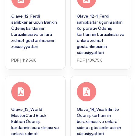
Əlavə_12_Fərdi
Əlavə_12-1_Fərdi
sahibkarlar üçün Bankın
sahibkarlar üçün Bankın
Ödəniş kartlarının
Korporativ Ödəniş
buraxılması və onlara
kartlarının buraxılması və
xidmət göstərilməsinin
onlara xidmət
xüsusiyyətləri
göstərilməsinin
xüsusiyyətləri
PDF | 119.56K
PDF | 139.75K
Əlavə_13_World
Əlavə_14_Visa Infinite
MasterCard Black
Ödəniş kartlarının
Edition Ödəniş
buraxılması və onlara
kartlarının buraxılması və
xidmət göstərilməsinin
onlara xidmət
xüsusiyyətləri